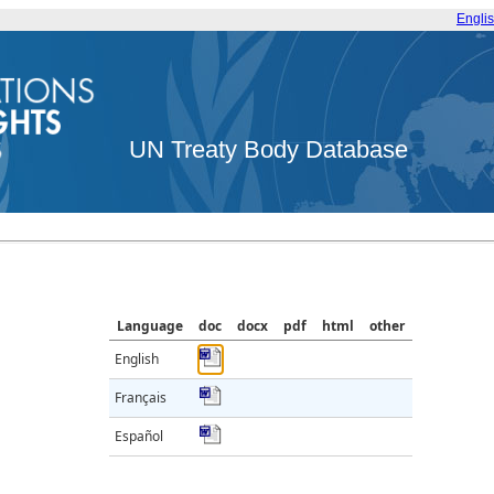
Engli
UN Treaty Body Database
Language
doc
docx
pdf
html
other
English
Français
Español