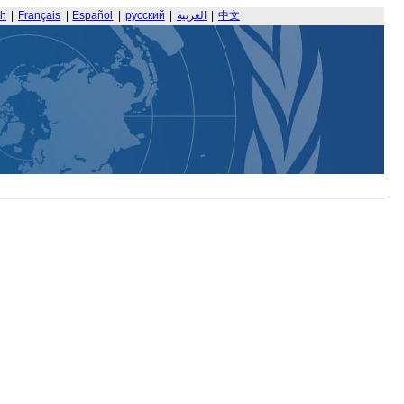
sh
|
Français
|
Español
|
русский
|
العربية
|
中文