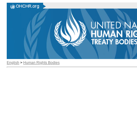
English
>
Human Rights Bodies