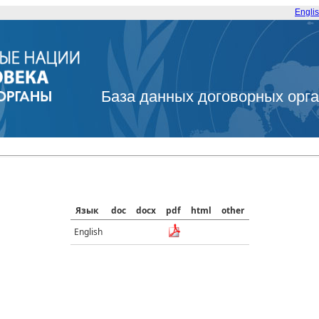
Engli
База данных договорных орг
Язык
doc
docx
pdf
html
other
English