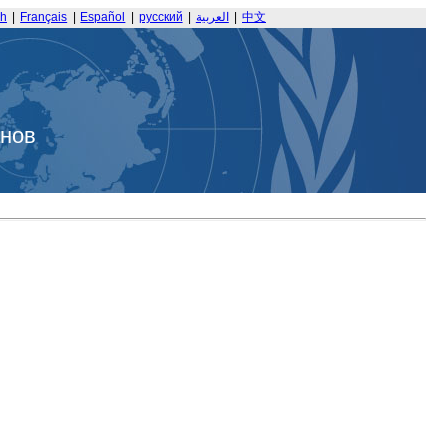
sh
|
Français
|
Español
|
русский
|
العربية
|
中文
анов