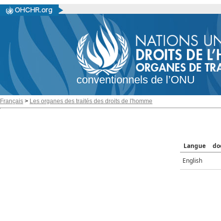
conventionnels de l’ONU
Français
>
Les organes des traités des droits de l'homme
Langue
do
English