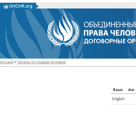
русский
>
Органы по правам человека
Язык
doc
English