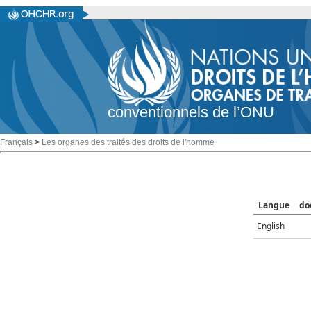
conventionnels de l’ONU
Français
>
Les organes des traités des droits de l'homme
Langue
do
English