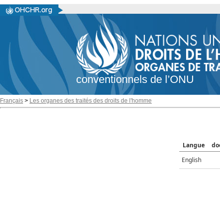
conventionnels de l’ONU
Français
>
Les organes des traités des droits de l'homme
Langue
do
English