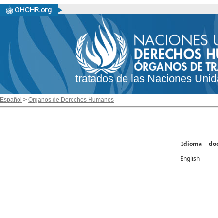
tratados de las Naciones Unid
Español
>
Organos de Derechos Humanos
Idioma
do
English