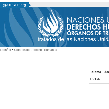
tratados de las Naciones Unid
Español
>
Organos de Derechos Humanos
Idioma
do
English