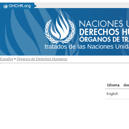
tratados de las Naciones Unid
Español
>
Organos de Derechos Humanos
Idioma
do
English