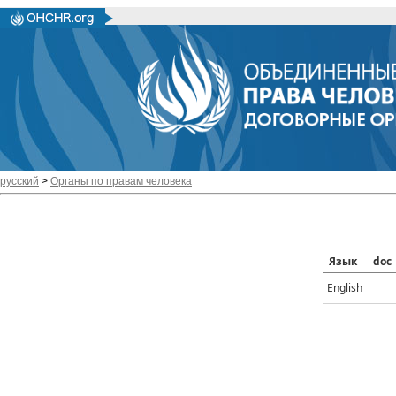
русский
>
Органы по правам человека
Язык
doc
English