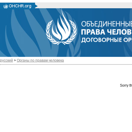
русский
>
Органы по правам человека
Sorry th