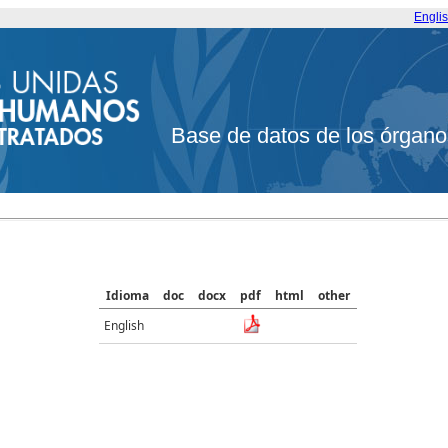
Engli
Base de datos de los órgano
Idioma
doc
docx
pdf
html
other
English