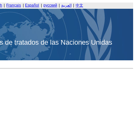
sh
|
Français
|
Español
|
русский
|
العربية
|
中文
s de tratados de las Naciones Unidas