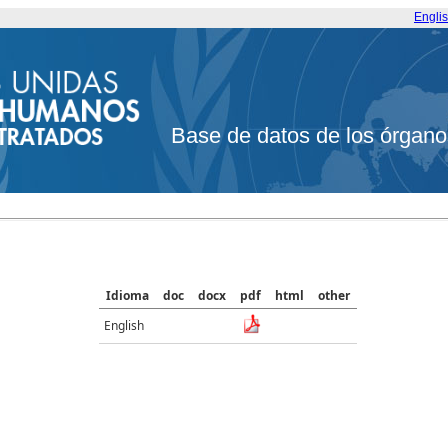
Engli
Base de datos de los órgano
Idioma
doc
docx
pdf
html
other
English