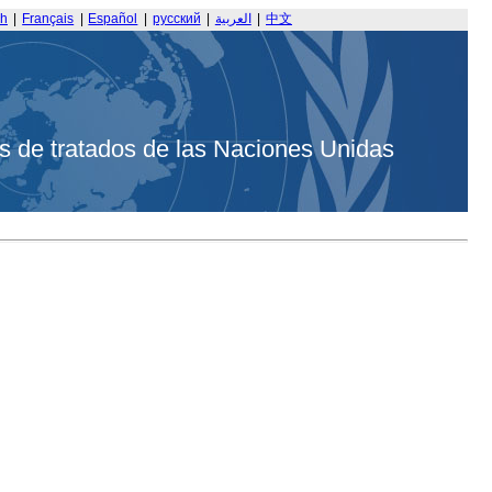
sh
|
Français
|
Español
|
русский
|
العربية
|
中文
s de tratados de las Naciones Unidas