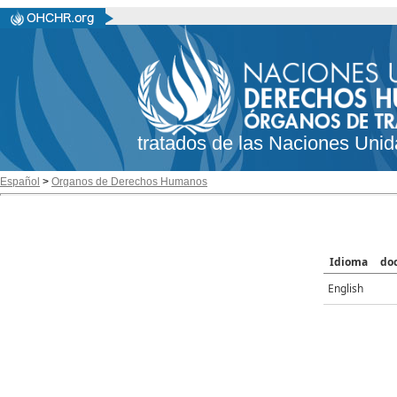
tratados de las Naciones Unid
Español
>
Organos de Derechos Humanos
Idioma
do
English