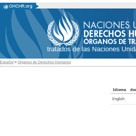
tratados de las Naciones Unid
Español
>
Organos de Derechos Humanos
Idioma
do
English