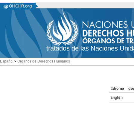
tratados de las Naciones Unid
Español
>
Organos de Derechos Humanos
Idioma
do
English