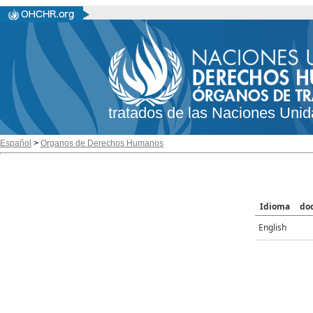
tratados de las Naciones Unid
Español
>
Organos de Derechos Humanos
Idioma
do
English