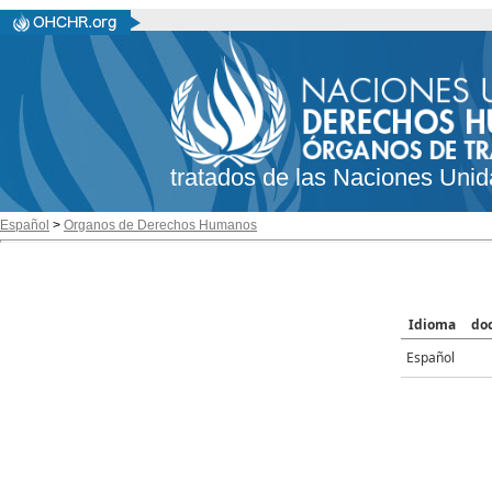
tratados de las Naciones Unid
Español
>
Organos de Derechos Humanos
Idioma
do
Español