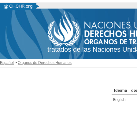
tratados de las Naciones Unid
Español
>
Organos de Derechos Humanos
Idioma
do
English