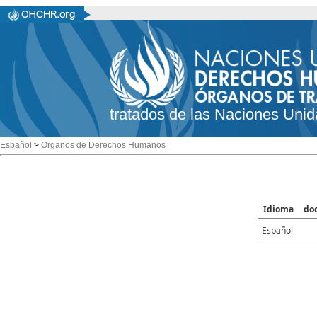
tratados de las Naciones Unid
Español
>
Organos de Derechos Humanos
Idioma
do
Español