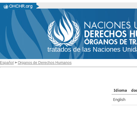
tratados de las Naciones Unid
Español
>
Organos de Derechos Humanos
Idioma
do
English