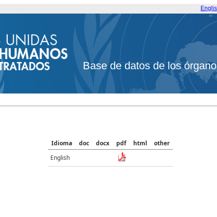
Engli
Base de datos de los órgano
Idioma
doc
docx
pdf
html
other
English