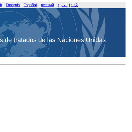
sh
|
Français
|
Español
|
русский
|
العربية
|
中文
s de tratados de las Naciones Unidas