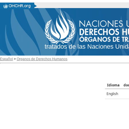
tratados de las Naciones Unid
Español
>
Organos de Derechos Humanos
Idioma
do
English