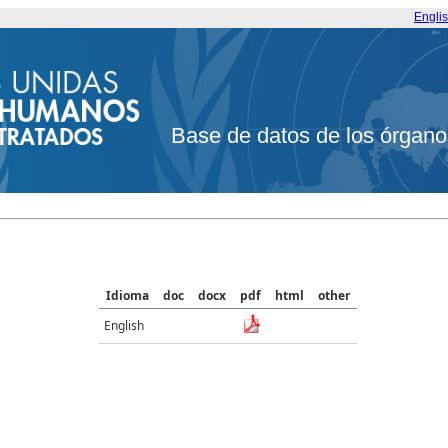
Engli
Base de datos de los órgano
Idioma
doc
docx
pdf
html
other
English