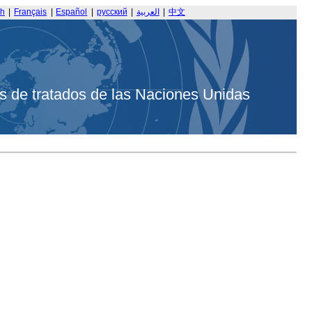
sh
|
Français
|
Español
|
русский
|
العربية
|
中文
s de tratados de las Naciones Unidas