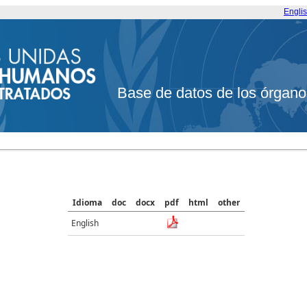
Engli
Base de datos de los órgano
Idioma
doc
docx
pdf
html
other
English