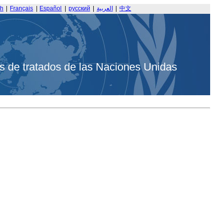
sh
|
Français
|
Español
|
русский
|
العربية
|
中文
s de tratados de las Naciones Unidas