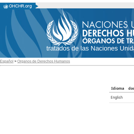
tratados de las Naciones Unid
Español
>
Organos de Derechos Humanos
Idioma
do
English