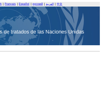
sh
|
Français
|
Español
|
русский
|
العربية
|
中文
s de tratados de las Naciones Unidas