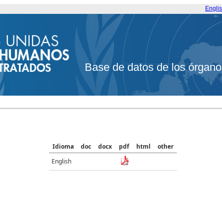
Engli
Base de datos de los órgano
Idioma
doc
docx
pdf
html
other
English