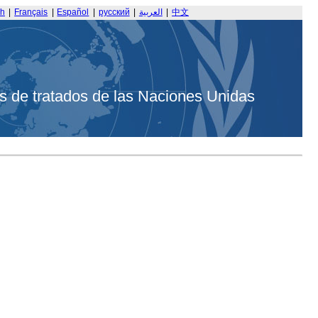
sh
|
Français
|
Español
|
русский
|
العربية
|
中文
s de tratados de las Naciones Unidas