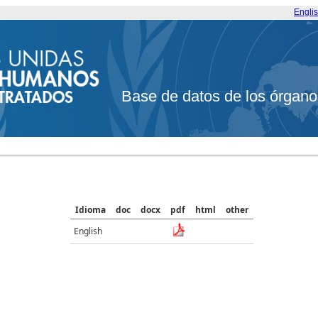
Engli
Base de datos de los órgano
Idioma
doc
docx
pdf
html
other
English