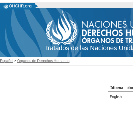
tratados de las Naciones Unid
Español
>
Organos de Derechos Humanos
Idioma
do
English