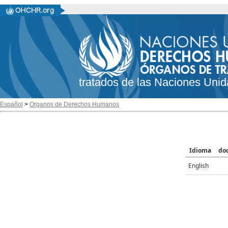
tratados de las Naciones Unid
Español
>
Organos de Derechos Humanos
Idioma
do
English