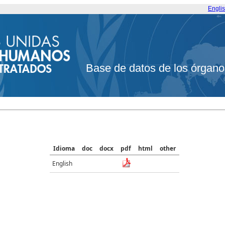
Engli
Base de datos de los órgano
Idioma
doc
docx
pdf
html
other
English