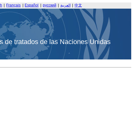
sh
|
Français
|
Español
|
русский
|
العربية
|
中文
s de tratados de las Naciones Unidas