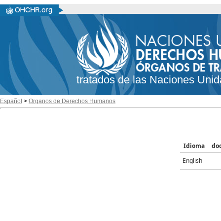
tratados de las Naciones Unid
Español
>
Organos de Derechos Humanos
Idioma
do
English