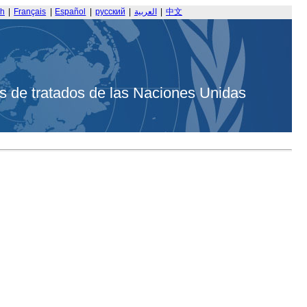
sh
|
Français
|
Español
|
русский
|
العربية
|
中文
s de tratados de las Naciones Unidas