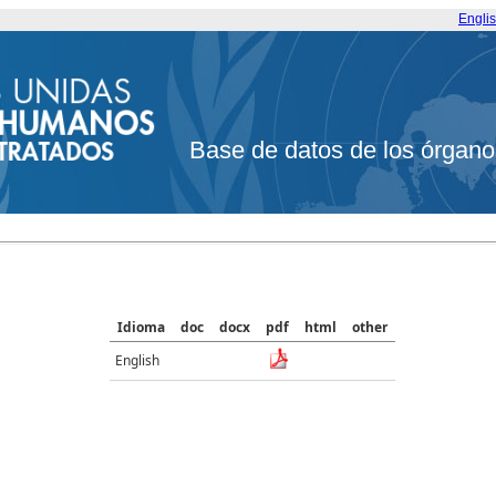
Engli
Base de datos de los órgano
Idioma
doc
docx
pdf
html
other
English