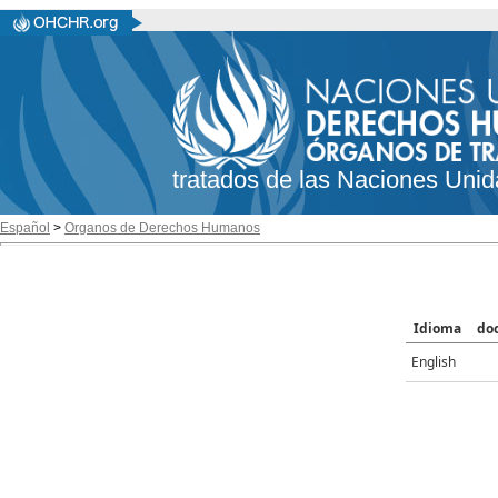
tratados de las Naciones Unid
Español
>
Organos de Derechos Humanos
Idioma
do
English