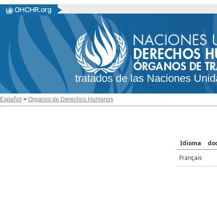
tratados de las Naciones Unid
Español
>
Organos de Derechos Humanos
Idioma
do
Français