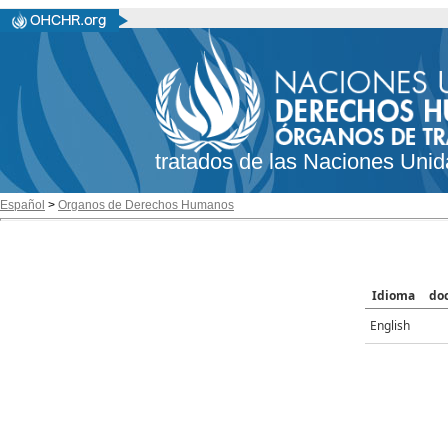
tratados de las Naciones Unid
Español
>
Organos de Derechos Humanos
Idioma
do
English