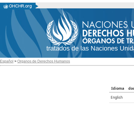
tratados de las Naciones Unid
Español
>
Organos de Derechos Humanos
Idioma
do
English