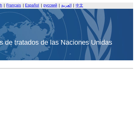
sh
|
Français
|
Español
|
русский
|
العربية
|
中文
s de tratados de las Naciones Unidas