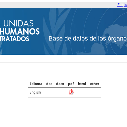
Engli
Base de datos de los órgano
Idioma
doc
docx
pdf
html
other
English