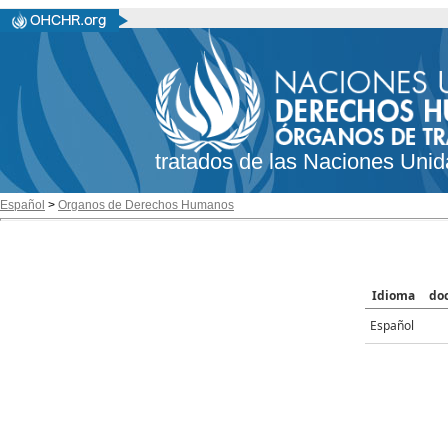
tratados de las Naciones Unid
Español
>
Organos de Derechos Humanos
Idioma
do
Español