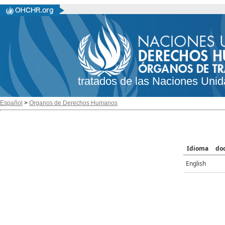
tratados de las Naciones Unid
Español
>
Organos de Derechos Humanos
Idioma
do
English