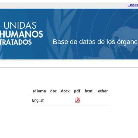
Engli
Base de datos de los órgano
Idioma
doc
docx
pdf
html
other
English