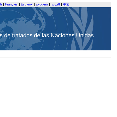
sh
|
Français
|
Español
|
русский
|
العربية
|
中文
s de tratados de las Naciones Unidas