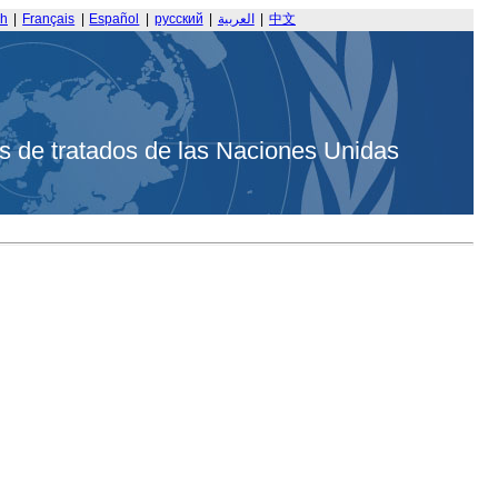
sh
|
Français
|
Español
|
русский
|
العربية
|
中文
s de tratados de las Naciones Unidas