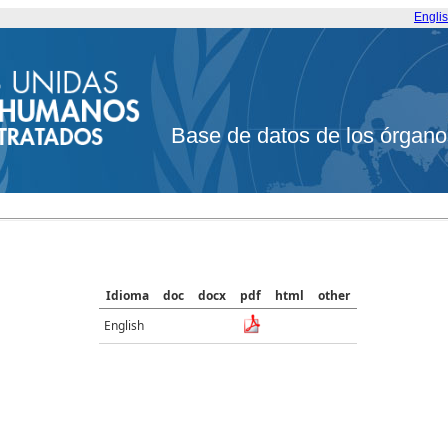
Engli
Base de datos de los órgano
Idioma
doc
docx
pdf
html
other
English