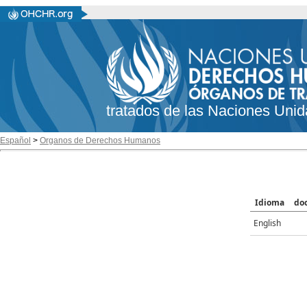
tratados de las Naciones Unid
Español
>
Organos de Derechos Humanos
Idioma
do
English