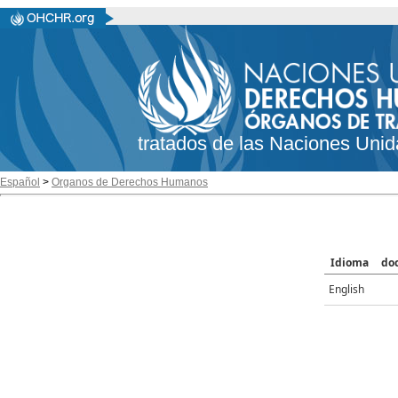
tratados de las Naciones Unid
Español
>
Organos de Derechos Humanos
Idioma
do
English