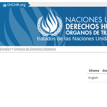
tratados de las Naciones Unid
Español
>
Organos de Derechos Humanos
Idioma
do
English