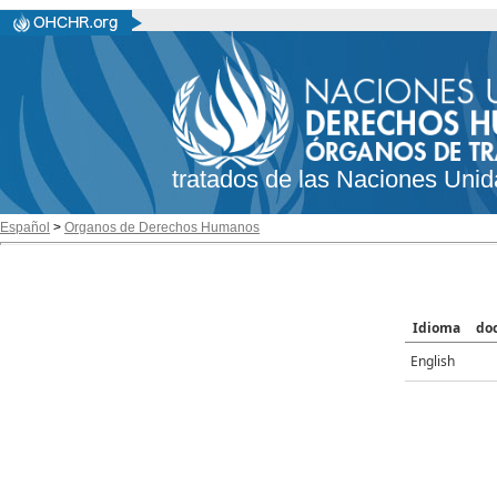
tratados de las Naciones Unid
Español
>
Organos de Derechos Humanos
Idioma
do
English