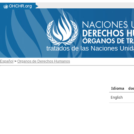
tratados de las Naciones Unid
Español
>
Organos de Derechos Humanos
Idioma
do
English