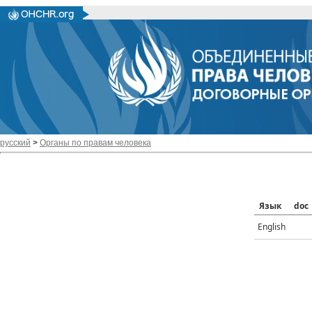
русский
>
Органы по правам человека
Язык
doc
English