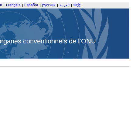
sh
|
Français
|
Español
|
русский
|
العربية
|
中文
organes conventionnels de l’ONU