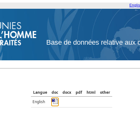
Engli
Base de données relative aux 
Langue
doc
docx
pdf
html
other
English