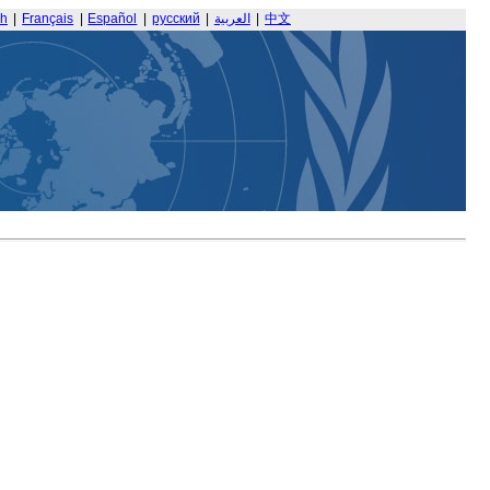
sh
|
Français
|
Español
|
русский
|
العربية
|
中文