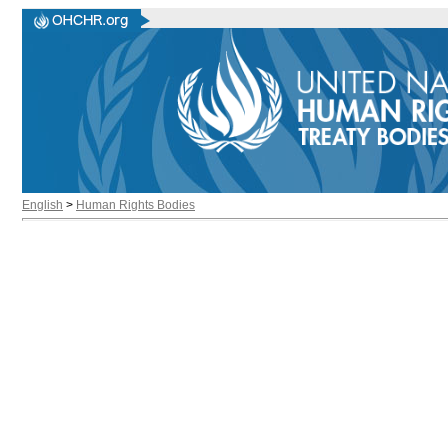
English
>
Human Rights Bodies