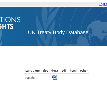
Engli
UN Treaty Body Database
Language
doc
docx
pdf
html
other
Español